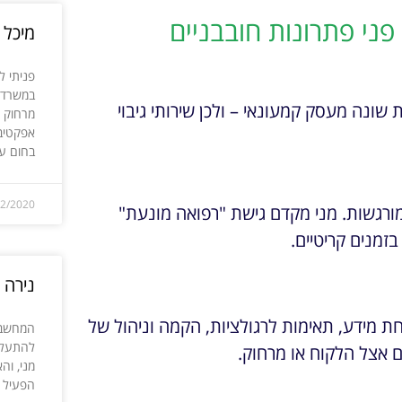
 פני פתרונות חובבניים
מיכל ק
פניתי ל
במשרדי.
 שונה מעסק קמעונאי – ולכן שירותי גיבוי
מרחוק ע
אפקטיבי
בחום ע
12/2020
ורגשות. מני מקדם גישת "רפואה מונעת"
מנים קריטיים.
נירה 
ת מידע, תאימות לרגולציות, הקמה וניהול של
המחשב 
להתעלם
 אצל הלקוח או מרחוק.
מני, וה
הפעיל א