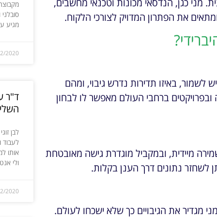
ית. מני כגן, הנדסאי מכונות וטכנאי מחשבים,
מקבוצת 
סובלני 
 ומתאים את הפתרון המדויק לצורכי הלקוח.
מגיע עד
יברידי?
12/2020
ש לשמור, באיזו תדירות נדרש גיבוי, ומהם
ד"ר ע
 ובפרויקטים ברחבי העולם מאפשר לו לבחון
השליש
לבן זוג
לעבוד ו
בוי מקומי מוצפן) לשמירה מיידית, ובמקביל מוגדרת גישה מאובטחת
אותו למ
ולי אנטי
ן לשחזר נתונים דרך הענן בקלות.
12/2020
ני מגדיר את הגיבויים כך שלא ישכחו לעולם.