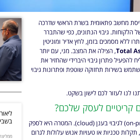
קריסת מחשב פתאומית בשרת הראשי שדרכה
 הלקוחות. גיבוי הנתונים, כפי שהתברר
ו ללא מסמכים בזמן, לחץ אדיר ומוניטין
Total As
, הצילה את המצב. מני, עם יותר
יח להפעיל פתרון גיבוי היברידי שהחזיר את
עות. מאז, המשרד משתמש בשירות תחזוקה שוטפת ופתרונות גיבוי
נו לנו לעזור לכם לישון בשקט.
הם קריטיים לעסק שלכם?
ליאור
בשבי
פתרונות גיבוי היברידיים משלבים בין גיבוי מקומי (on-premise) לגיבוי בענן (cloud). המטרה היא לספק
קלות טכניות או טעויות אנוש עלולות לגרום
ממליצה 