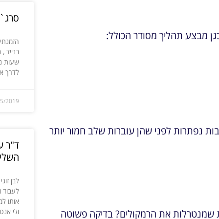
סרג`י
הזמנתי 
בנייד ,
שעות ני
לדרך א
05/2019
ות נפתרות לפני שהן עוברות שלב חמור יותר
ד"ר ע
השליש
לבן זוג
לעבוד ו
אותו למ
ולי אנטי
 שמנטרלות את הרמקולים? בדיקה פשוטה