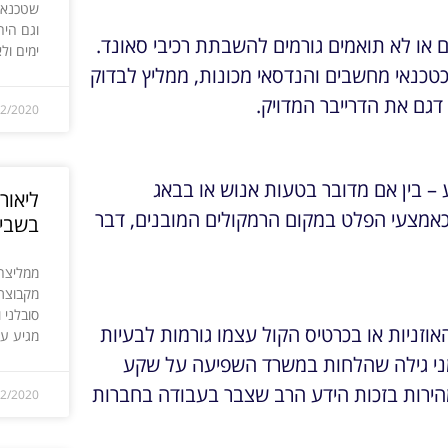
שטכנאי
ן של Windows, דרייברים ישנים או לא תואמים גורמים להשבתת רכיבי סאונד.
ימים ול
 ניסיון של מעל 27 שנים בתחום כטכנאי מחשבים והנדסאי מכונות, ממליץ לבדוק
12/2020
– בין אם מדובר בטעות אנוש או בבאג
ליאור
ערכת. מני נתקל במקרים בהם הוגדרה יציאת HDMI כאמצעי הפלט במקום הרמקולים המובנים, דבר
בשבי
ממליצה 
מקבוצת 
סובלני 
אוזניות או בכרטיס הקול עצמו גורמות לבעיות
מגיע עד
מני גילה שהלחות במשרד השפיעה על שקע
הירות בזכות הידע הרב שצבר בעבודה בחברות
12/2020