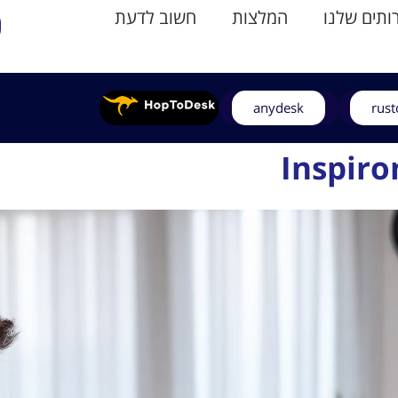
תים שלנו
המלצות
חשוב לדעת
anydesk
rust