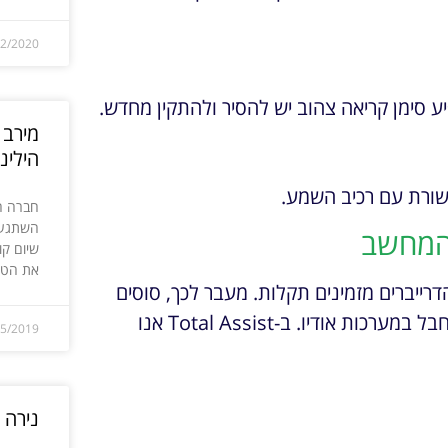
12/2020
ע סימן קריאה צהוב יש להסיר ולהתקין מחדש.
מירב 
הילינ
קשורת עם רכיב השמע.
חברה ה
השתגע ו
המחשב
שיום קו
את הטלפ
ייברים מזמינים תקלות. מעבר לכך, סוסים
טרויאניים או תוכנות ריגול עלולים לשבש את ההגדרות ולחבל במערכות אודיו. ב-Total Assist אנו
05/2019
נירה 