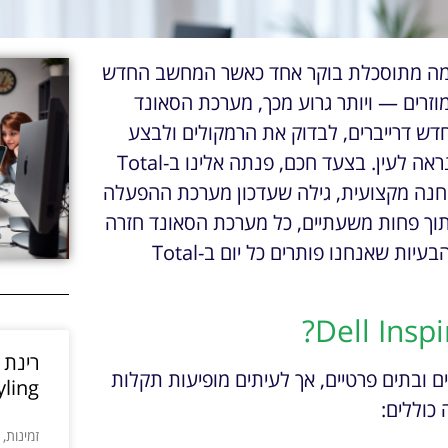
צמה מתוסכלת בוקר אחד כאשר המחשב החדש
חל להשמיע רעשים מוזרים — ויותר גרוע מכך, מערכת הסאונד
ש דרייברים, לבדוק את הרמקולים ולבצע
הפעלה מחדש, היא הבינה שהבעיה עמוקה יותר ממה שנראה לעין. בצעד חכם, פנתה אלינו ב-Total
ע אבחנה מקצועית, גילה שעדכון מערכת ההפעלה
בתוך פחות משעתיים, כל מערכת הסאונד חזרה
לפעול ומשרד הפרסום חזר לתפקוד מלא. זה בדיוק מסוג הבעיות שאנחנו פותרים כל יום ב-Total
בקרב משרדים ובתים פרטיים, אך לעיתים מופיעות תקלות
yling
כוללים:
זמינות,