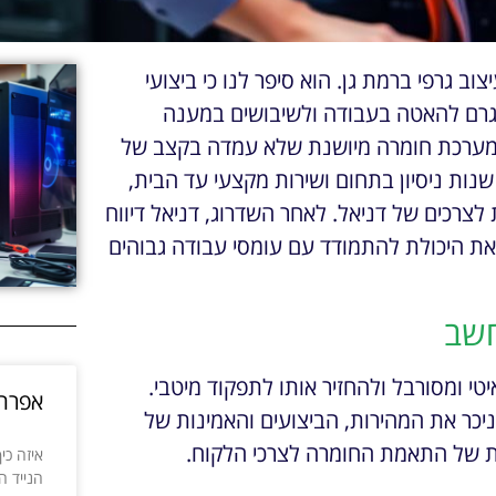
וב גרפי ברמת גן. הוא סיפר לנו כי ביצועי
שגרם להאטה בעבודה ולשיבושים במענה
ממערכת חומרה מיושנת שלא עמדה בקצב של
וכנות גרפיות מתקדמות. בתוך זמן קצר, מני כגן, עם 27 שנות ניסיון בתחום ושירות מקצעי עד הבית,
צרכים של דניאל. לאחר השדרוג, דניאל דיווח
 את היכולת להתמודד עם עומסי עבודה גבוהים
חשב
 ומסורבל ולהחזיר אותו לתפקוד מיטבי.
אפרת 
ניכר את המהירות, הביצועים והאמינות של
ות של התאמת החומרה לצרכי הלקוח.
איזה כ
הנייד ה