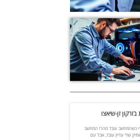
בזרקון זן-שיאצו
יף כשהמחשב עובד מהר! המחשב
ותיק שלי עדיין עובד, אבל עם