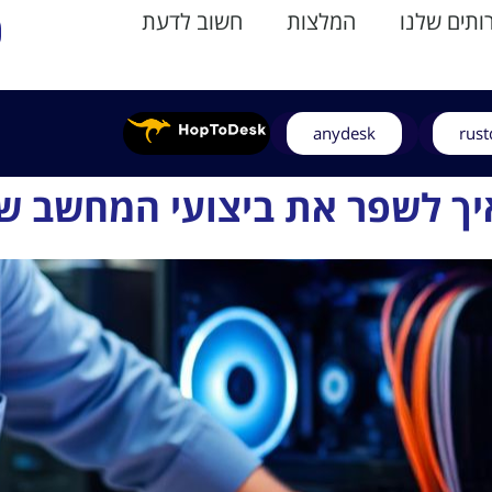
תים שלנו
המלצות
חשוב לדעת
anydesk
rust
איך לשפר את ביצועי המחשב ש