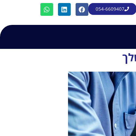
054-6609407
לך