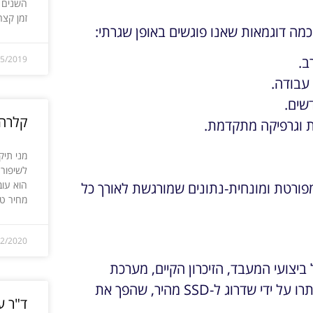
השנים ה
זמן קצר
ה דוגמאות שאנו פוגשים באופן שגרתי:
05/2019
ב.
שים.
קלרה 
 וגרפיקה מתקדמת.
מני תיק
לשיפור 
הוא עובד
פורטת ומונחית-נתונים שמורגשת לאורך כל
מחיר ט
12/2020
יצועי המעבד, הזיכרון הקיים, מערכת
ההפעלה ותקינות הכונן הקשיח. לדוגמה, בעיות רבות נפתרו על ידי שדרוג ל-SSD מהיר, שהפך את
ד"ר ע