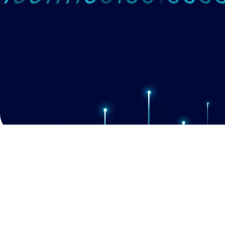
מני כגן - Total Assist
אודות
יצירת קשר
פייסבוק
הבלוג