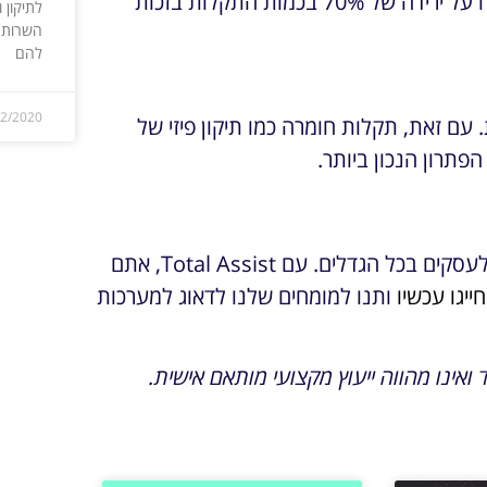
צורך טכני. לדוגמה, אחד הלקוחות שלנו בקרית אונו מדווח על ירידה של 70% בכמות התקלות בזכות
לתיקון 
השרות ה
להם
12/2020
עם זאת, תקלות חומרה כמו תיקון פיזי של
פתרון הנכון ביותר.
שירותי תמיכה טכנית מרחוק הם פתרון מהיר, יעיל וכלכלי לעסקים בכל הגדלים. עם Total Assist, אתם
חייגו עכשיו
ותנו למומחים שלנו לדאוג למערכות
אינו מהווה ייעוץ מקצועי מותאם אישית.