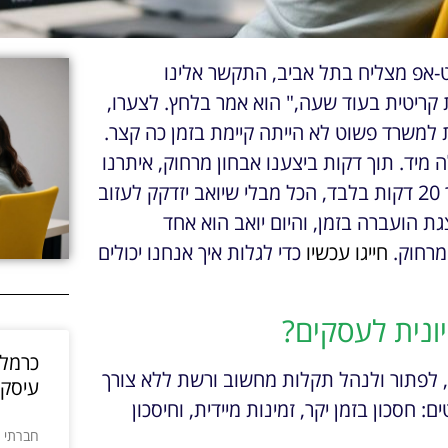
ט-אפ מצליח בתל אביב, התקשר אלינו
קריטית בעוד שעה," הוא אמר בלחץ. לצערו,
 למשרד פשוט לא הייתה קיימת בזמן כה קצר.
נס לפעולה מיד. תוך דקות ביצענו אבחון מרחוק, איתרנו
את הבעיה – עדכון שהותקן לא כשורה – ותיקנו אותה תוך 20 דקות בלבד, הכל מבלי שיואב יזדקק לעזוב
ת הועברה בזמן, והיום יואב הוא אחד
 מרחוק.
חייגו עכשיו
כדי לגלות איך אנחנו יכולים
ונית לעסקים?
כרמלה
ן, לפתור ולנהל תקלות מחשוב ורשת ללא צורך
עיסקי
 חסכון בזמן יקר, זמינות מיידית, וחיסכון
חברתי 