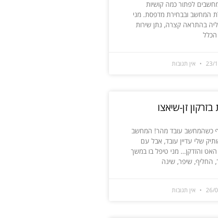
חשבים לפתור כמה קושיות
 המחשב ובבחירת מדפסת. מני
ליה בהתראה קצרה, נתן שירות
 הכלל
23/
אין תגובות
בזרקון זן-שיאצו
יף כשהמחשב עובד מהר! המחשב
ותיק שלי עדיין עובד, אבל עם
אט והזדקן… מני טיפל בו במשך
, החליף, שיפר, שינה
26/
אין תגובות