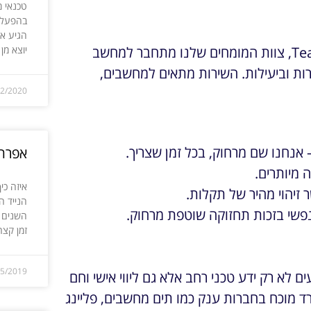
טכנאי מ
בהפעלת
הגיע א
יוצא מן
באמצעות תוכנות ייעודיות כגון AnyDesk או TeamViewer, צוות המומחים שלנו מתחבר למחשב
ת וביעילות. השירות מתאים למחשבים,
12/2020
אנחנו שם מרחוק, בכל זמן שצריך.
אפרת 
 מיותרים.
איזה כ
יהוי מהיר של תקלות.
הנייד ה
נפשי בזכות תחזוקה שוטפת מרחוק.
השנים ה
זמן קצר
05/2019
ן וצוותו מציעים לא רק ידע טכני רחב אלא גם ליווי אישי וחם
רד מוכח בחברות ענק כמו תים מחשבים, פליינג